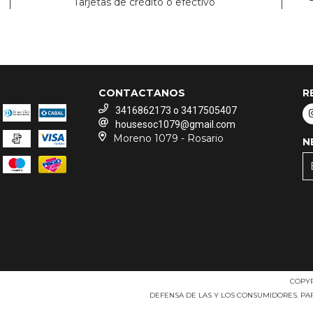
Tarjetas de crédito o efectivo
CONTACTANOS
R
3416862173 o 3417505407
housesoc1079@gmail.com
Moreno 1079 - Rosario
N
COPYR
DEFENSA DE LAS Y LOS CONSUMIDORES. P