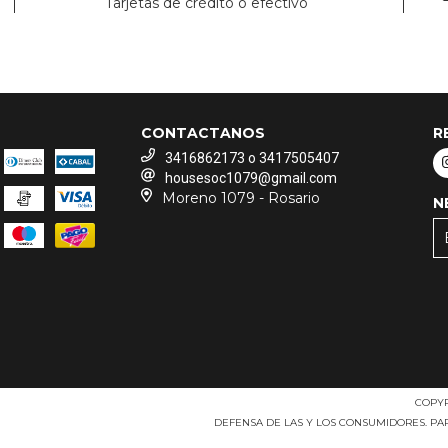
Tarjetas de crédito o efectivo
CONTACTANOS
R
3416862173 o 3417505407
housesoc1079@gmail.com
Moreno 1079 - Rosario
N
COPYR
DEFENSA DE LAS Y LOS CONSUMIDORES. P