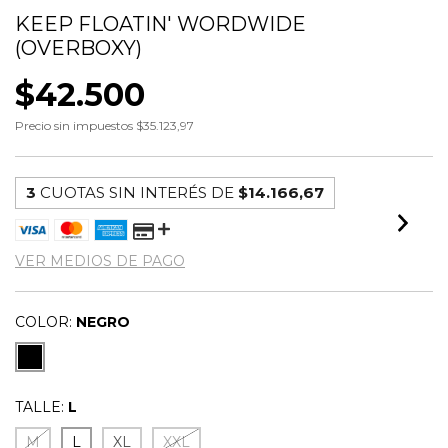
KEEP FLOATIN' WORDWIDE
(OVERBOXY)
$42.500
Precio sin impuestos
$35.123,97
3
CUOTAS SIN INTERÉS DE
$14.166,67
VER MEDIOS DE PAGO
COLOR:
NEGRO
TALLE:
L
M
L
XL
XXL